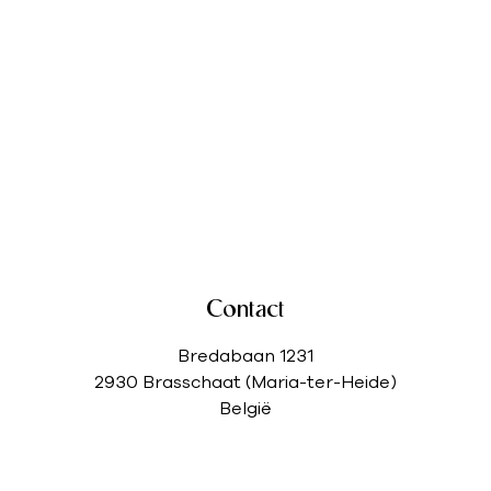
Contact
Bredabaan 1231
2930 Brasschaat (Maria-ter-Heide)
België
Tel.
03/318.20.20
Email:
info@vastymmo.be
BTW BE0803.657.569