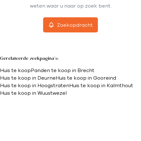
Remove
weten waar u naar op zoek bent.
Zoekopdracht
Meer criteria
Min. budget
Gerelateerde zoekpagina's
:
Huis te koop
Panden te koop in Brecht
Max. budget
Huis te koop in Deurne
Huis te koop in Gooreind
Huis te koop in Hoogstraten
Huis te koop in Kalmthout
Huis te koop in Wuustwezel
Zoeken