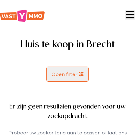
Ga naar hoofdinhoud
Huis te koop in Brecht
Open filter
Gemeente
Brecht (2960)
Er zijn geen resultaten gevonden voor uw
Remove
Kaartweergave
zoekopdracht.
Type
Probeer uw zoekcriteria aan te passen of laat ons
Huis
Zoekopdracht
Sorteer op